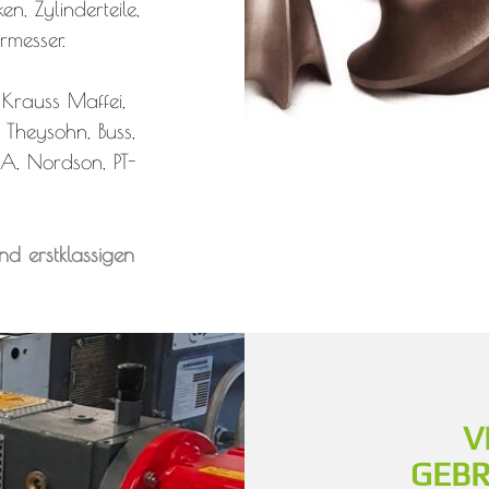
n, Zylinderteile,
rmesser.
 Krauss Maffei,
Theysohn, Buss,
A, Nordson, PT-
nd erstklassigen
V
GEB