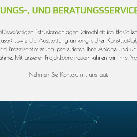
RUNGS-, UND BERATUNGSSERVIC
üsselfertigen Extrusionsanlagen (einschließlich Blasfol
n usw.) sowie die Ausstattung umfangreicher Kunststoffl
d Prozessoptimierung, projektieren Ihre Anlage und unte
hme. Mit unserer Projektkoordination führen wir Ihre Pro
Nehmen Sie Kontakt mit uns auf.