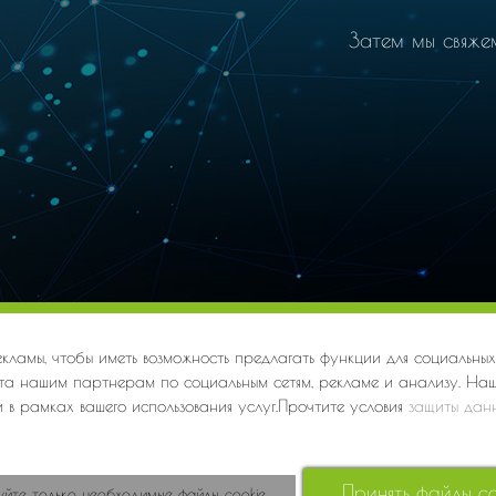
Затем мы свяже
ши достоинства
Устойчивое развитие
Новост
кламы, чтобы иметь возможность предлагать функции для социальны
а нашим партнерам по социальным сетям, рекламе и анализу. На
 в рамках вашего использования услуг.Прочтите условия
защиты дан
Принять файлы co
уйте только необходимые файлы cookie