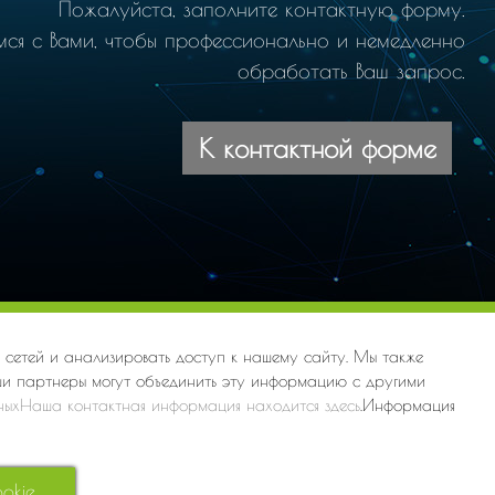
Пожалуйста, заполните контактную форму.
мся с Вами, чтобы профессионально и немедленно
обработать Ваш запрос.
К контактной форме
и
Imprint
Privacy
Webdesign by ARANES
х сетей и анализировать доступ к нашему сайту. Мы также
ши партнеры могут объединить эту информацию с другими
ныхНаша контактная информация находится
здесь
.Информация
okie