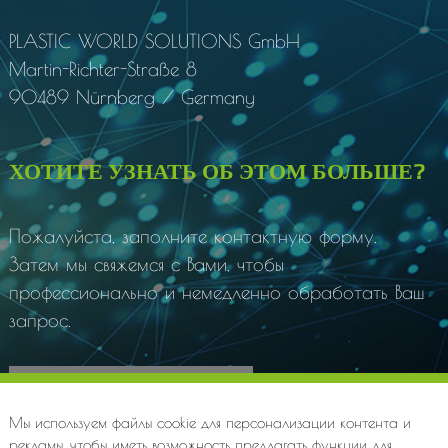
PLASTIC WORLD SOLUTIONS
GmbH
Martin-Richter-Straße 8
90489 Nürnberg / Germany
ХОТИТЕ УЗНАТЬ ОБ ЭТОМ БОЛЬШЕ?
Пожалуйста, заполните контактную форму.
Затем мы свяжемся с Вами, чтобы
профессионально и немедленно обработать Ваш
запрос.
К контактной форме
Мы используем файлы cookie для персонализации контента и
рекламы, чтобы иметь возможность предлагать функции для