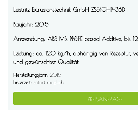
Leistritz Extrusionstechnik GmbH ZSE40HP-36D
Leistritz Extrusionstechnik GmbH ZSE40HP-36D
Baujahr: 2015
Baujahr: 2015
Anwendung: ABS
MB
, PP&PE based Addtive, bis 
Anwendung: ABS
MB
, PP&PE based Addtive, bis 
Leistung: ca. 120 kg/h, abhängig von Rezeptur, 
Leistung: ca. 120 kg/h, abhängig von Rezeptur, 
und gewünschter Qualität
und gewünschter Qualität
Herstellungsjahr
2015
Herstellungsjahr
2015
Lieferzeit
sofort möglich
Lieferzeit
sofort möglich
PREISANFRAGE
PREISANFRAGE