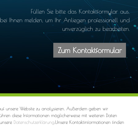
Füllen Sie bitte das Kontaktformular aus.
ei Ihnen melden, um Ihr Anliegen professionell und
unverzüglich zu bearbeiten.
Zum Kontaktformular
Datenschutz
Sitemap
Webdesign by ARANES
 auf unsere Website zu analysieren. Außerdem geben wir
echt
ühren diese Informationen möglicherweise mit weiteren Daten
 unsere
Datenschutzerklärung
.Unsere Kontaktinformationen finden