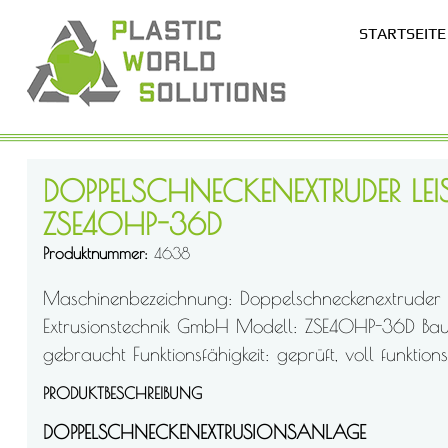
STARTSEITE
DOPPELSCHNECKENEXTRUDER LEIS
DOPPELSCHNECKENEXTRUDER LEIS
ZSE40HP-36D
ZSE40HP-36D
Produktnummer
4638
Produktnummer
4638
Maschinenbezeichnung: Doppelschneckenextruder Her
Extrusionstechnik GmbH Modell: ZSE40HP-36D Bau
gebraucht Funktionsfähigkeit: geprüft, voll funktion
PRODUKTBESCHREIBUNG
PRODUKTBESCHREIBUNG
DOPPELSCHNECKENEXTRUSIONSANLAGE
DOPPELSCHNECKENEXTRUSIONSANLAGE