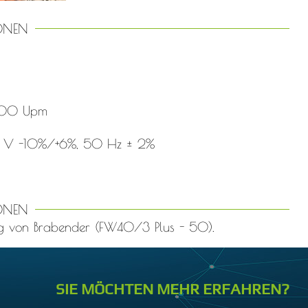
ONEN
00 Upm
V -10%/+6%, 50 Hz ± 2%
ONEN
ung von Brabender (FW40/3 Plus - 50).
SIE MÖCHTEN MEHR ERFAHREN?