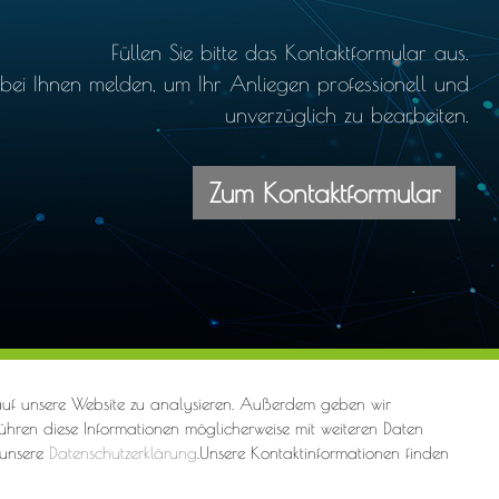
Füllen Sie bitte das Kontaktformular aus.
ei Ihnen melden, um Ihr Anliegen professionell und
unverzüglich zu bearbeiten.
Zum Kontaktformular
Datenschutz
Sitemap
Webdesign by ARANES
 auf unsere Website zu analysieren. Außerdem geben wir
echt
ühren diese Informationen möglicherweise mit weiteren Daten
 unsere
Datenschutzerklärung
.Unsere Kontaktinformationen finden