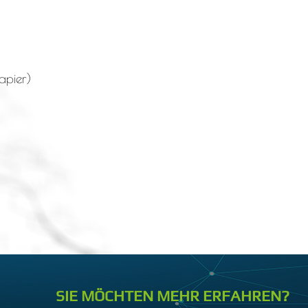
apier)
SIE MÖCHTEN MEHR ERFAHREN?