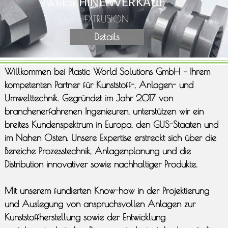
ALLES RUND UM LIGNIN
MASCHINENVERKAUF
Ökologisch – Innovativ – Nachhaltig
EXTRUSION
Produktdetails
Details
Willkommen bei Plastic World Solutions GmbH – Ihrem
kompetenten Partner für Kunststoff-, Anlagen- und
Umwelttechnik. Gegründet im Jahr 2017 von
branchenerfahrenen Ingenieuren, unterstützen wir ein
breites Kundenspektrum in Europa, den GUS-Staaten und
im Nahen Osten. Unsere Expertise erstreckt sich über die
Bereiche Prozesstechnik, Anlagenplanung und die
Distribution innovativer sowie nachhaltiger Produkte.
Mit unserem fundierten Know-how in der Projektierung
und Auslegung von anspruchsvollen Anlagen zur
Kunststoffherstellung sowie der Entwicklung